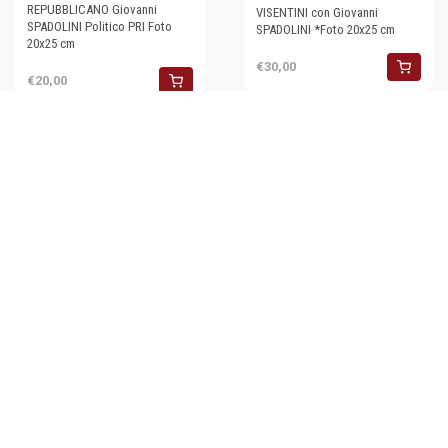
REPUBBLICANO Giovanni
VISENTINI con Giovanni
SPADOLINI Politico PRI Foto
SPADOLINI *Foto 20x25 cm
20x25 cm
€30,00
€20,00
1985 ca PARTITO
REPUBBLICANO Giovanni
SPADOLINI Politico PRI Foto
20x25 cm (8)