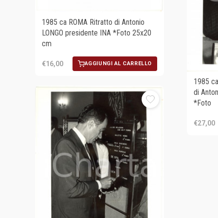
1985 ca ROMA Ritratto di Antonio
LONGO presidente INA *Foto 25x20
cm
€16,00
AGGIUNGI AL CARRELLO
1985 c
di Anto
*Foto
€27,00