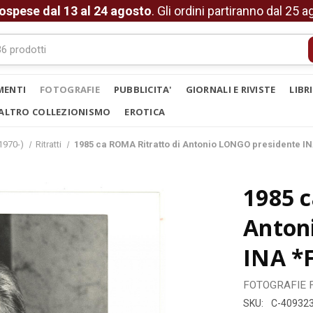
ospese dal 13 al 24 agosto
. Gli ordini partiranno dal 25 
MENTI
FOTOGRAFIE
PUBBLICITA'
GIORNALI E RIVISTE
LIBR
ALTRO COLLEZIONISMO
EROTICA
1970-)
Ritratti
1985 ca ROMA Ritratto di Antonio LONGO presidente I
1985 c
Anton
INA *
FOTOGRAFIE
SKU:
C-40932