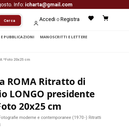
agosto. Info:
icharta@gmail.com
Accedi
o
Registra
Cerca
I E PUBBLICAZIONI
MANOSCRITTI E LETTERE
NA *Foto 20x25 cm
a ROMA Ritratto di
io LONGO presidente
Foto 20x25 cm
Fotografie moderne e contemporanee (1970-)
Ritratti
3