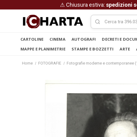
⚠ Chiusura estiva:
spedizioni s
CARTOLINE
CINEMA
AUTOGRAFI
DECRETI E DOCU
MAPPE E PLANIMETRIE
STAMPE E BOZZETTI
ARTE
Home
FOTOGRAFIE
Fotografie moderne e contemporanee (