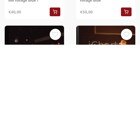
mm vintage slide 1
vintage slide
€40,00
€50,00
1980 ca CICCIOLINA Ilona
STALLER - 35 mm vintage slide
(1)
€40,00
1980 ca CICCIOLINA Ilona
STALLER - 35 mm vintage slide
(7)