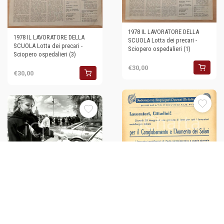
1978 IL LAVORATORE DELLA
1978 IL LAVORATORE DELLA
SCUOLA Lotta dei precari -
SCUOLA Lotta dei precari -
Sciopero ospedalieri (1)
Sciopero ospedalieri (3)
€30,00
€30,00
1955 ca PAVIA Sciopero FIOM
1996 MULHOUSE (FRANCIA)
per lavoratori metallurgici
Sciopero dei lavoratori della
sanià *Fotografia
€30,00
€30,00