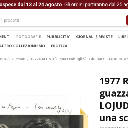
ospese dal 13 al 24 agosto
. Gli ordini partiranno dal 25 
MENTI
FOTOGRAFIE
PUBBLICITA'
GIORNALI E RIVISTE
LIBR
ALTRO COLLEZIONISMO
EROTICA
1970-)
Ritratti
1977 RAI UNO "Il guazzabuglio" - Giuliana LOJUDICE e
1977 
guazza
LOJUD
una s