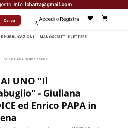
agosto. Info:
icharta@gmail.com
Accedi
o
Registra
Cerca
I E PUBBLICAZIONI
MANOSCRITTI E LETTERE
d Enrico PAPA in una scena
RAI UNO "Il
buglio" - Giuliana
ICE ed Enrico PAPA in
cena