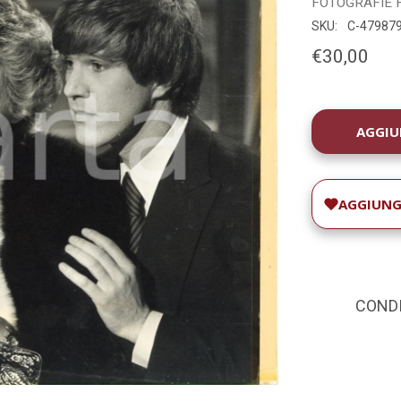
FOTOGRAFIE
SKU:
C-47987
€30,00
DISPONIBILIT
ATTUALE:
AGGIUNGI
CONDIZ