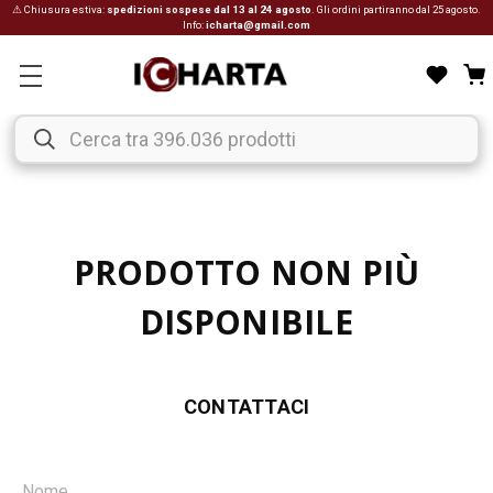
⚠ Chiusura estiva:
spedizioni sospese dal 13 al 24 agosto
. Gli ordini partiranno dal 25 agosto.
Info:
icharta@gmail.com
PRODOTTO NON PIÙ
DISPONIBILE
CONTATTACI
Nome