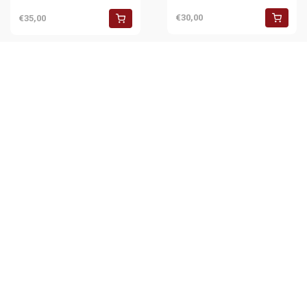
€30,00
€35,00
1971 MONZA Corsia dei box
(pit lane) del circuito NEGATIVO
ORIGINALE
€30,00