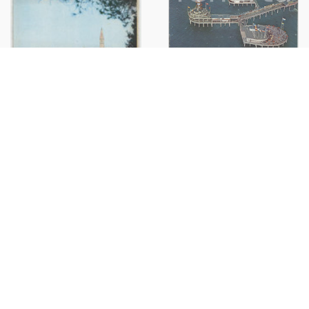
1970 ca HOLLAND - LA HAYE /
SCHEVENINGUE - ILLUSTRATED
Vintage brochure
€20,00
1970 ca JUGOSLAVIJA /
ROVINJ - ISTRIA - Illustrated
vintage brochure
€20,00