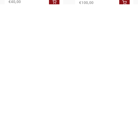
€40,00
€100,00
1968 PRIMAVERA DI PRAGA -
Manifestazione anti-URSS in
piazza San Venceslao *Foto
€100,00