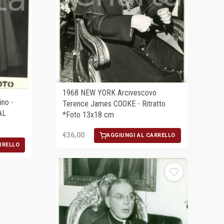
1968 NEW YORK Arcivescovo
no -
Terence James COOKE - Ritratto
AL
*Foto 13x18 cm
€36,00
AGGIUNGI AL CARRELLO
RRELLO