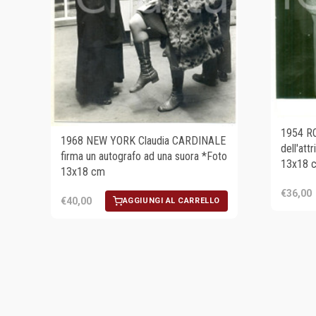
1954 RO
1968 NEW YORK Claudia CARDINALE
dell'att
firma un autografo ad una suora *Foto
13x18 
13x18 cm
€36,00
€40,00
AGGIUNGI AL CARRELLO