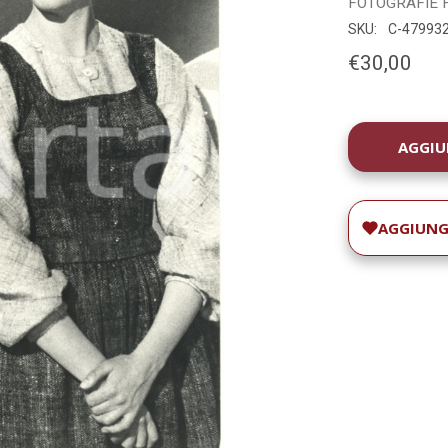
FOTOGRAFIE
SKU:
C-47993
€30,00
DISPONIBILIT
ATTUALE:
AGGIUNGI