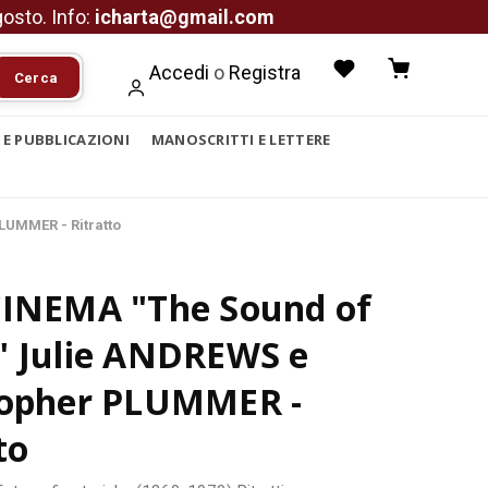
agosto. Info:
icharta@gmail.com
Accedi
o
Registra
Cerca
I E PUBBLICAZIONI
MANOSCRITTI E LETTERE
LUMMER - Ritratto
CINEMA "The Sound of
" Julie ANDREWS e
topher PLUMMER -
to