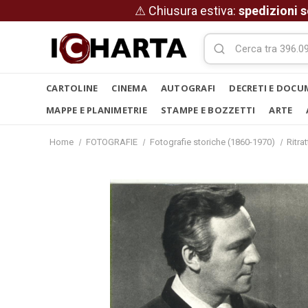
⚠ Chiusura estiva:
spedizioni s
CARTOLINE
CINEMA
AUTOGRAFI
DECRETI E DOCU
MAPPE E PLANIMETRIE
STAMPE E BOZZETTI
ARTE
Home
FOTOGRAFIE
Fotografie storiche (1860-1970)
Ritrat