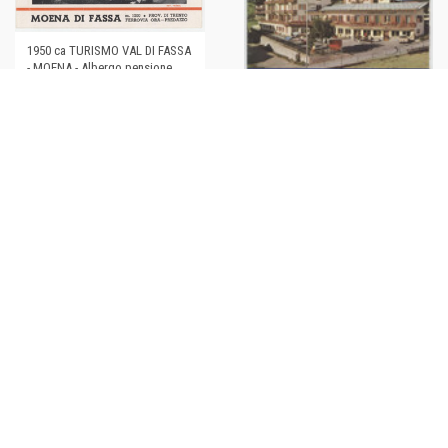
1950 ca TURISMO VAL DI FASSA
- MOENA - Albergo pensione
DOLOMITI *Pieghevole
1969 TURISMO DOLOMITI -
€24,00
MOENA - Pieghevole
ILLUSTRATO alberghi e
pensioni
€20,00