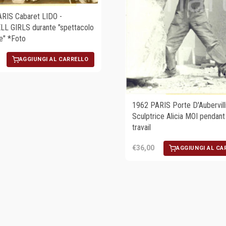
RIS Cabaret LIDO -
L GIRLS durante "spettacolo
e" *Foto
AGGIUNGI AL CARRELLO
1962 PARIS Porte D'Aubervilli
Sculptrice Alicia MOI pendant
travail
€36,00
AGGIUNGI AL CA