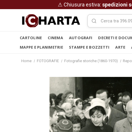
⚠ Chiusura estiva:
spedizioni s
CARTOLINE
CINEMA
AUTOGRAFI
DECRETI E DOCU
MAPPE E PLANIMETRIE
STAMPE E BOZZETTI
ARTE
Home
FOTOGRAFIE
Fotografie storiche (1860-1970)
Repo