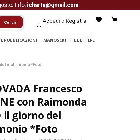
agosto. Info:
icharta@gmail.com
Accedi
o
Registra
Cerca
I E PUBBLICAZIONI
MANOSCRITTI E LETTERE
del matrimonio *Foto
OVADA Francesco
E con Raimonda
il giorno del
monio *Foto