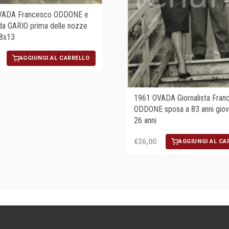
VADA Francesco ODDONE e
a GARIO prima delle nozze
18x13
AGGIUNGI AL CARRELLO
1961 OVADA Giornalista Fran
ODDONE sposa a 83 anni giov
26 anni
€36,00
AGGIUNGI AL CA