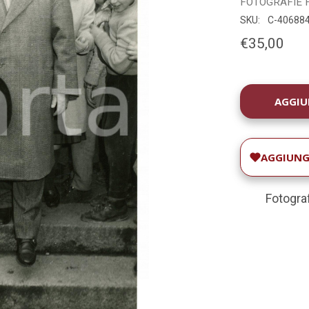
FOTOGRAFIE
SKU:
C-40688
€35,00
DISPONIBILIT
ATTUALE:
AGGIUNGI
Fotograf