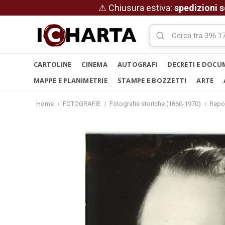
⚠ Chiusura estiva:
spedizioni s
CARTOLINE
CINEMA
AUTOGRAFI
DECRETI E DOCU
MAPPE E PLANIMETRIE
STAMPE E BOZZETTI
ARTE
Home
FOTOGRAFIE
Fotografie storiche (1860-1970)
Repo