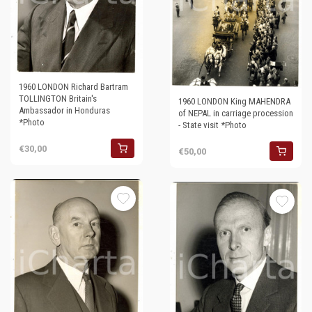
1960 LONDON Richard Bartram
TOLLINGTON Britain's
1960 LONDON King MAHENDRA
Ambassador in Honduras
of NEPAL in carriage procession
*Photo
- State visit *Photo
€30,00
€50,00