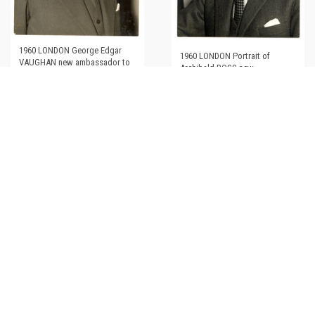
1960 LONDON George Edgar
1960 LONDON Portrait of
VAUGHAN new ambassador to
Archibald ROSS new
Panama *Photo 15x20
ambassador to Portugal
*Photo 15x20
€30,00
€30,00