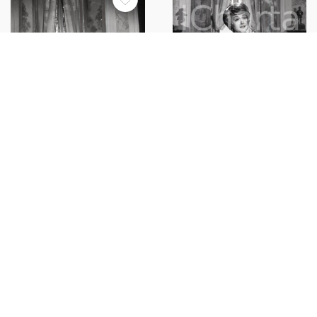
1960 ca LIA ZOPPELLI scatto di
scena NEGATIVO ORIGINALE
1960 ca LIA ZOPPELLI scatto di
€35,00
scena NEGATIVO ORIGINALE 2
€35,00
1946 THE TIME, THE PLACE
AND THE GIRL Jack CARSON
caduto su fiori *Foto di scena