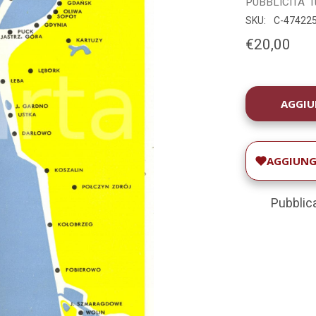
PUBBLICITA'
T
SKU:
C-47422
€20,00
DISPONIBILIT
ATTUALE:
AGGIUNGI
Pubblica