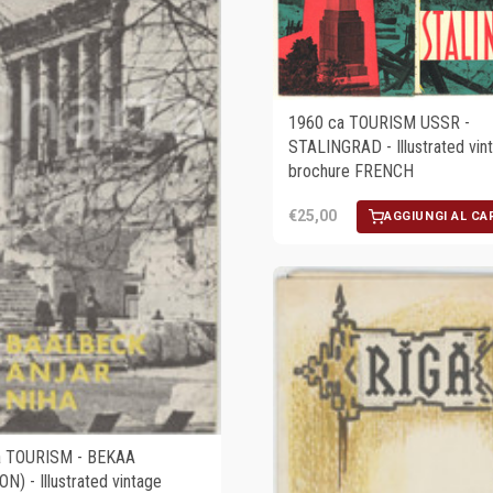
1960 ca TOURISM USSR -
STALINGRAD - Illustrated vin
brochure FRENCH
€25,00
AGGIUNGI AL CA
a TOURISM - BEKAA
N) - Illustrated vintage