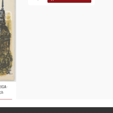
RIGA-
ch
RRELLO