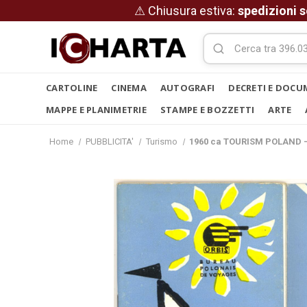
⚠ Chiusura estiva:
spedizioni s
CARTOLINE
CINEMA
AUTOGRAFI
DECRETI E DOCU
MAPPE E PLANIMETRIE
STAMPE E BOZZETTI
ARTE
Home
PUBBLICITA'
Turismo
1960 ca TOURISM POLAND - 