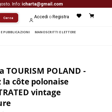
agosto. Info:
icharta@gmail.com
Accedi
o
Registra
Cerca
I E PUBBLICAZIONI
MANOSCRITTI E LETTERE
ca TOURISM POLAND -
z la côte polonaise
TRATED vintage
ure