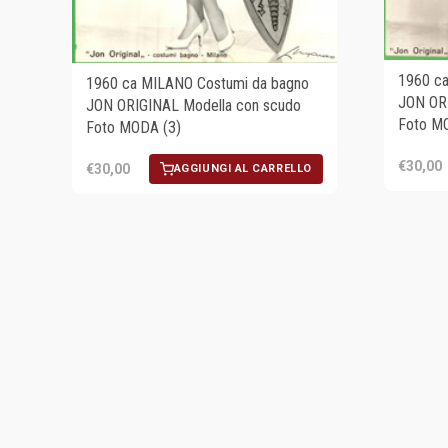
1960 c
1960 ca MILANO Costumi da bagno
JON ORI
JON ORIGINAL Modella con scudo
Foto M
Foto MODA (3)
€30,00
€30,00
AGGIUNGI AL CARRELLO