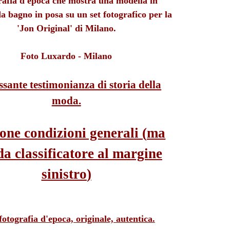
rafia d'epoca che mostra una modella in
a bagno in posa su un set fotografico per la
'Jon Original' di Milano.
Foto Luxardo - Milano
ssante testimonianza di storia della
moda.
one condizioni generali (
ma
da classificatore al margine
sinistro
)
fotografia d'epoca, originale, autentica.