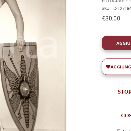
FOTOGRAFIE
SKU:
C-12718
€30,00
DISPONIBILIT
ATTUALE:
AGGIUNGI
STOR
COS