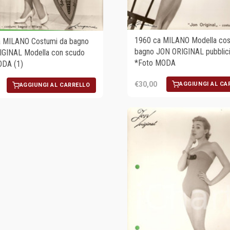
1960 ca MILANO Modella cos
a MILANO Costumi da bagno
bagno JON ORIGINAL pubblici
GINAL Modella con scudo
*Foto MODA
ODA (1)
€30,00
AGGIUNGI AL CA
AGGIUNGI AL CARRELLO