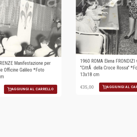
1960 ROMA Elena FRONDIZI vi
RENZE Manifestazione per
"CittÃ della Croce Rossa" *F
le Officine Galileo *Foto
13x18 cm
cm
€35,00
AGGIUNGI AL CA
AGGIUNGI AL CARRELLO