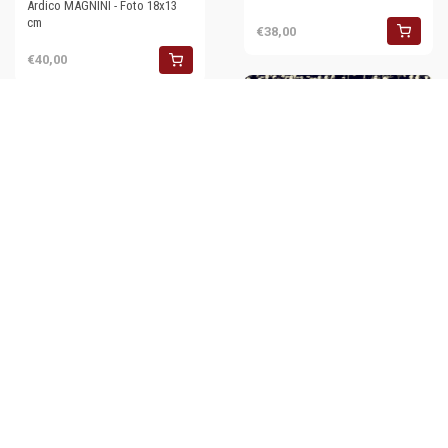
Ardico MAGNINI - Foto 18x13
cm
€38,00
€40,00
1962 FIRENZE CALCIO
FIORENTINA Azione di Aurelio
MILANI - Foto 18x13 cm
€34,00