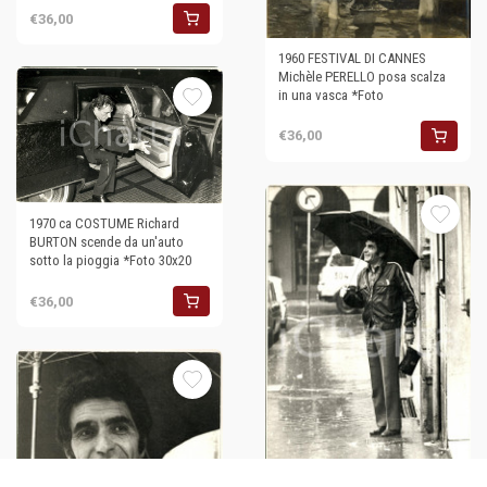
€36,00
1960 FESTIVAL DI CANNES
Michèle PERELLO posa scalza
in una vasca *Foto
€36,00
1970 ca COSTUME Richard
BURTON scende da un'auto
sotto la pioggia *Foto 30x20
€36,00