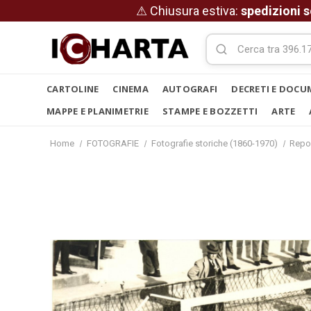
⚠ Chiusura estiva:
spedizioni s
CARTOLINE
CINEMA
AUTOGRAFI
DECRETI E DOCU
MAPPE E PLANIMETRIE
STAMPE E BOZZETTI
ARTE
Home
FOTOGRAFIE
Fotografie storiche (1860-1970)
Repo