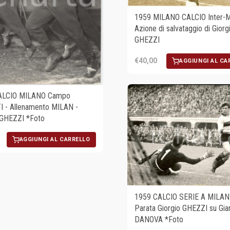
1959 MILANO CALCIO Inter-Mi
Azione di salvataggio di Giorg
GHEZZI
€40,00
AGGIUNGI AL CA
ALCIO MILANO Campo
 - Allenamento MILAN -
 GHEZZI *Foto
AGGIUNGI AL CARRELLO
1959 CALCIO SERIE A MILA
Parata Giorgio GHEZZI su Gia
DANOVA *Foto