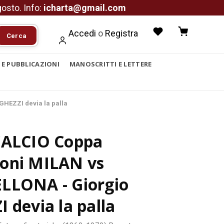
agosto. Info:
icharta@gmail.com
Accedi
o
Registra
Cerca
I E PUBBLICAZIONI
MANOSCRITTI E LETTERE
HEZZI devia la palla
CALCIO Coppa
oni MILAN vs
LLONA - Giorgio
 devia la palla