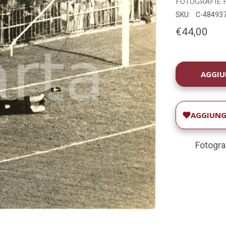
FOTOGRAFIE
SKU:
C-48493
€44,00
DISPONIBILIT
ATTUALE:
AGGIUNGI
Fotogra