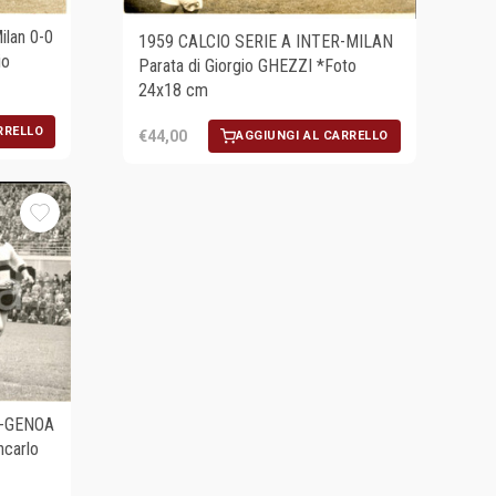
lan 0-0
1959 CALCIO SERIE A INTER-MILAN
io
Parata di Giorgio GHEZZI *Foto
24x18 cm
RRELLO
€44,00
AGGIUNGI AL CARRELLO
N-GENOA
ncarlo