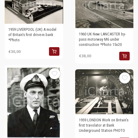
1959 LIVERPOOL (UK) A model
1960 UK New LANCASTER by-
of Britain's first drive-in bank
pass motorway M6 under
*Photo
construction *Photo 15x20
€30,00
€38,00
1959 LONDON Work on Britain's
first travolator at Bank
Underground Station PHOTO