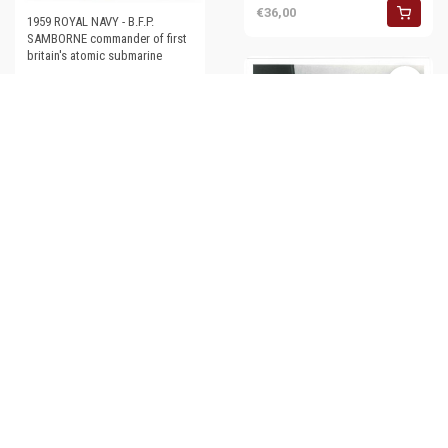
€36,00
1959 ROYAL NAVY - B.F.P.
SAMBORNE commander of first
britain's atomic submarine
€30,00
1985 UK Geoffrey and Kim
COTTON Britain’s first
surrogate mum - Photo 24x18
(2)
€26,00