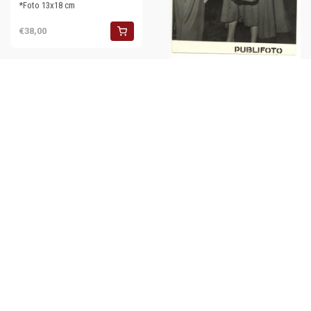
*Foto 13x18 cm
€38,00
1954 ROMA Aeroporto
Ciampino - Arrivo dell'attrice
Patricia NEAL *Foto 13x18 cm
€36,00
1957 ROMA - ALITALIA Antonio
SEGNI scende dalla scaletta
dell'aereo *Foto 13x18
€34,00