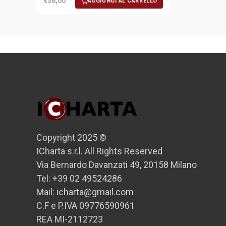
€36,00
AGGIUNGI AL CARRELLO
Copyright 2025 ©
ICharta s.r.l. All Rights Reserved
Via Bernardo Davanzati 49, 20158 Milano
Tel: +39 02 49524286
Mail: icharta@gmail.com
C.F e P.IVA 09776590961
REA MI-2112723