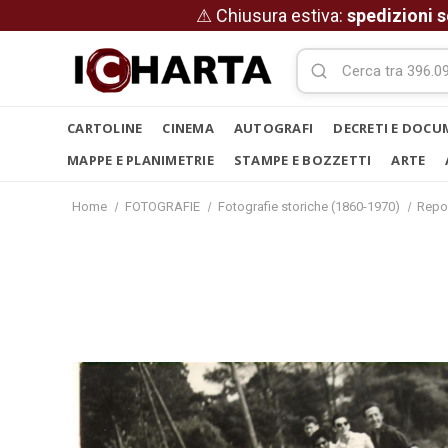
⚠ Chiusura estiva:
spedizioni s
CARTOLINE
CINEMA
AUTOGRAFI
DECRETI E DOCU
MAPPE E PLANIMETRIE
STAMPE E BOZZETTI
ARTE
Home
FOTOGRAFIE
Fotografie storiche (1860-1970)
Repo