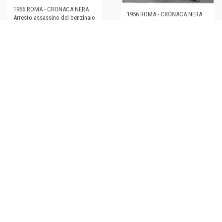
1956 ROMA - CRONACA NERA
1956 ROMA - CRONACA NERA
Arresto assassino del benzinaio
Assassino benzinaio di Via
di Via Appia *Foto
Appia scortato in stazione
€35,00
€34,00
1956 NAPOLI - CRONACA NERA
Arresto dell'assassino di