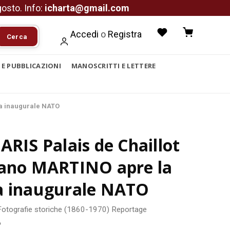
agosto. Info:
icharta@gmail.com
Accedi
o
Registra
Cerca
I E PUBBLICAZIONI
MANOSCRITTI E LETTERE
ta inaugurale NATO
ARIS Palais de Chaillot
tano MARTINO apre la
a inaugurale NATO
Fotografie storiche (1860-1970)
Reportage
6