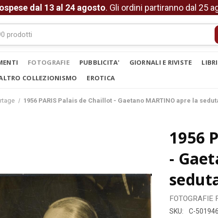
ospese dal 13 al 24 agosto
. Gli ordini partiranno dal 25 
MENTI
FOTOGRAFIE
PUBBLICITA'
GIORNALI E RIVISTE
LIBR
ALTRO COLLEZIONISMO
EROTICA
rtage
1956 PARIS Palais de Chaillot - Gaetano MARTINO apre la sedu
1956 P
- Gae
sedut
FOTOGRAFIE
SKU:
C-50194