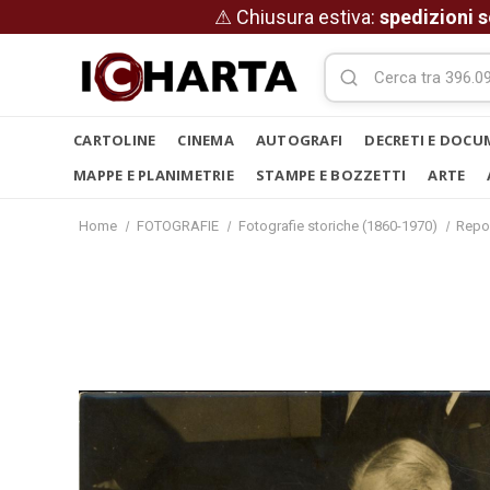
⚠ Chiusura estiva:
spedizioni s
CARTOLINE
CINEMA
AUTOGRAFI
DECRETI E DOCU
MAPPE E PLANIMETRIE
STAMPE E BOZZETTI
ARTE
Home
FOTOGRAFIE
Fotografie storiche (1860-1970)
Repo