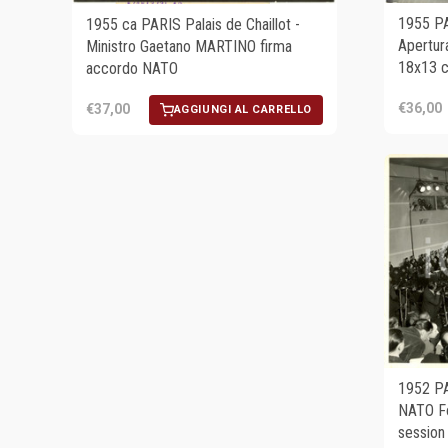
1955 PA
1955 ca PARIS Palais de Chaillot -
Apertur
Ministro Gaetano MARTINO firma
18x13 
accordo NATO
€36,00
€37,00
AGGIUNGI AL CARRELLO
1952 PA
NATO Fo
session