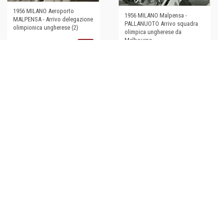
1956 MILANO Aeroporto
1956 MILANO Malpensa -
MALPENSA - Arrivo delegazione
PALLANUOTO Arrivo squadra
olimpionica ungherese (2)
olimpica ungherese da
Melbourne
€38,00
€40,00
1956 MILANO MALPENSA -
Arrivo squadra di pallanuoto
ungherese da MELBOURNE
*Foto
€44,00