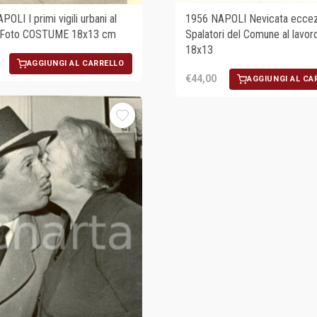
OLI I primi vigili urbani al
1956 NAPOLI Nevicata eccezi
 *Foto COSTUME 18x13 cm
Spalatori del Comune al lavor
18x13
AGGIUNGI AL CARRELLO
€44,00
AGGIUNGI AL CA