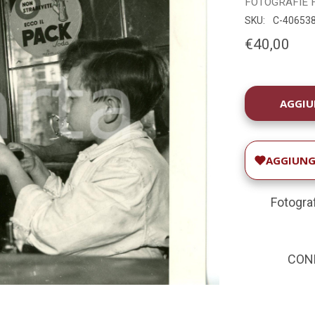
FOTOGRAFIE
SKU:
C-40653
€40,00
DISPONIBILIT
ATTUALE:
AGGIUNGI
Fotograf
COND