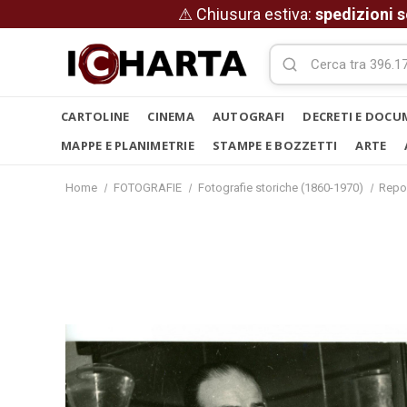
⚠ Chiusura estiva:
spedizioni s
CARTOLINE
CINEMA
AUTOGRAFI
DECRETI E DOCU
MAPPE E PLANIMETRIE
STAMPE E BOZZETTI
ARTE
Home
FOTOGRAFIE
Fotografie storiche (1860-1970)
Repo