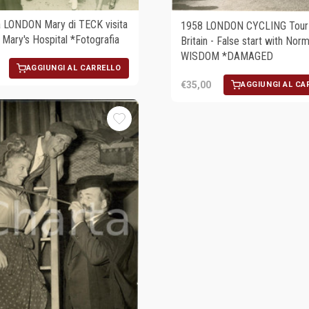
 LONDON Mary di TECK visita
1958 LONDON CYCLING Tour
 Mary's Hospital *Fotografia
Britain - False start with Nor
WISDOM *DAMAGED
AGGIUNGI AL CARRELLO
€35,00
AGGIUNGI AL CA