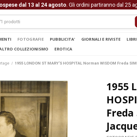
ospese dal 13 al 24 agosto
. Gli ordini partiranno dal 25 
MENTI
FOTOGRAFIE
PUBBLICITA'
GIORNALI E RIVISTE
LIBR
ALTRO COLLEZIONISMO
EROTICA
rtage
1955 LONDON ST MARY'S HOSPITAL Norman WISDOM Freda SIMP
1955 
HOSP
Freda
Jacque