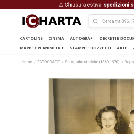
⚠ Chiusura estiva:
spedizioni s
CARTOLINE
CINEMA
AUTOGRAFI
DECRETI E DOCU
MAPPE E PLANIMETRIE
STAMPE E BOZZETTI
ARTE
Home
FOTOGRAFIE
Fotografie storiche (1860-1970)
Repo