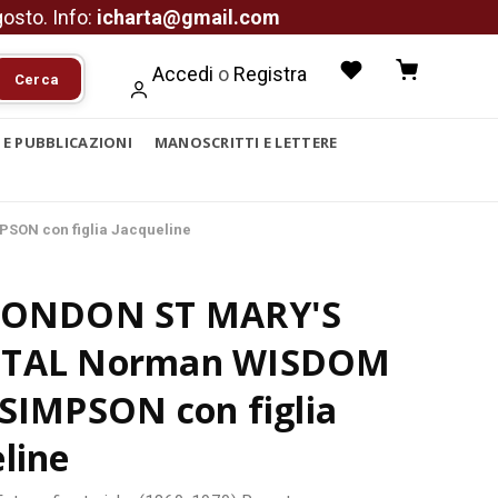
agosto. Info:
icharta@gmail.com
Accedi
o
Registra
Cerca
I E PUBBLICAZIONI
MANOSCRITTI E LETTERE
SON con figlia Jacqueline
LONDON ST MARY'S
ITAL Norman WISDOM
 SIMPSON con figlia
line