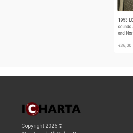
1953 L
sounds 
and No
€36,00
Copyright 2025 ©