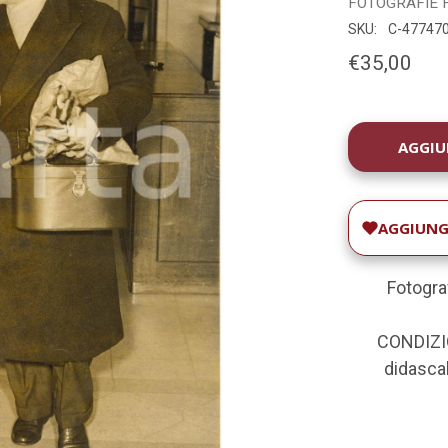
FOTOGRAFIE
SKU:
C-47747
€35,00
DISPONIBILIT
ATTUALE:
AGGIUNGI
Fotogra
CONDIZIO
didascali