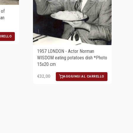
 of
man
RRELLO
1957 LONDON - Actor Norman
WISDOM eating potatoes dish *Photo
15x20 cm
€32,00
AGGIUNGI AL CARRELLO