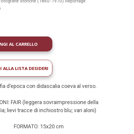
Fotografie storiche (1860-1970)
Reportage
0
À
 ALLA LISTA DESIDERI
fia d'epoca con didascalia coeva al verso.
NI: FAIR (leggera sovraimpressione della
a; lievi tracce di inchiostro blu; vari aloni)
FORMATO: 15x20 c
m