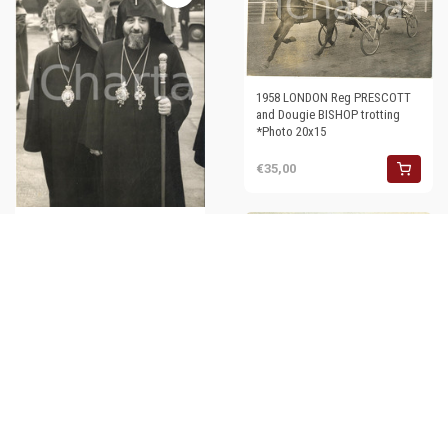
1958 LONDON Reg PRESCOTT
and Dougie BISHOP trotting
*Photo 20x15
€35,00
1956 LONDON Armenian Church
- Arrival of VAZGEN I and
Bishop Serope MANOOGIAN
€40,00
1950 ca LONDON (UK) Portrait
King GEORGE VI he did right he