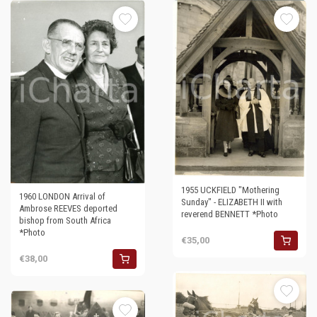
1955 UCKFIELD "Mothering
1960 LONDON Arrival of
Sunday" - ELIZABETH II with
Ambrose REEVES deported
reverend BENNETT *Photo
bishop from South Africa
*Photo
€35,00
€38,00