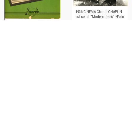
1936 CINEMA Charlie CHAPLIN
sul set di "Modern times" *Foto
di scena 21x24 cm
1952 Charlie CHAPLIN LUCI
DELLA RIBALTA Eternamente
€38,00
(Arlecchinata) *Spartito
€24,00
1953 "Vaya con Dios" valzer