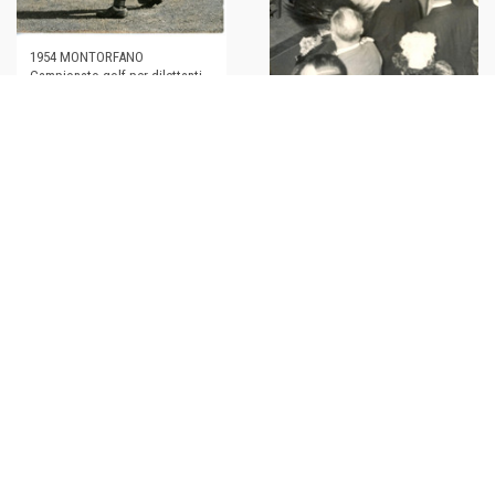
1954 MONTORFANO
Campionato golf per dilettanti -
Leopoldo III del BELGIO *Foto
1953 LUXEMBURG Leopoldo III
del BELGIO accompagna la
€34,00
figlia Joséphine all'altare
€40,00
1953 MONZA Prove MOTO G.P. -