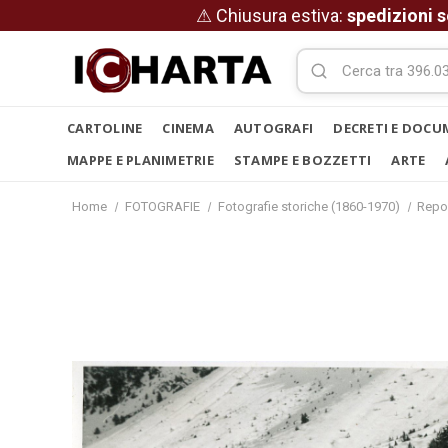
⚠ Chiusura estiva:
spedizioni s
CARTOLINE
CINEMA
AUTOGRAFI
DECRETI E DOCU
MAPPE E PLANIMETRIE
STAMPE E BOZZETTI
ARTE
Home
FOTOGRAFIE
Fotografie storiche (1860-1970)
Repo