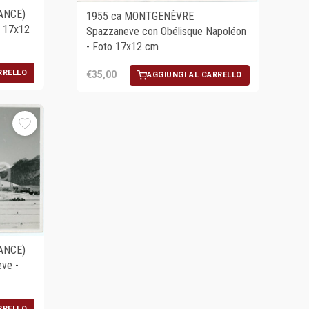
ANCE)
1955 ca MONTGENÈVRE
o 17x12
Spazzaneve con Obélisque Napoléon
- Foto 17x12 cm
RRELLO
€35,00
AGGIUNGI AL CARRELLO
ANCE)
ve -
RRELLO