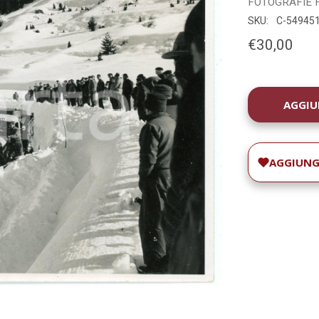
FOTOGRAFIE
SKU:
C-54945
€30,00
DISPONIBILIT
ATTUALE:
AGGIUNGI