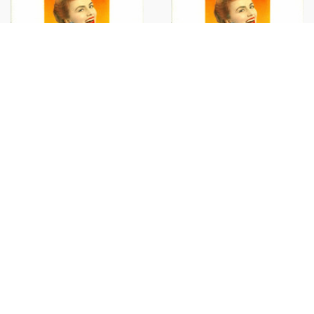
1955 ca ITALIA MODERNARIATO
1955 ca ITALIA MODERNARIATO
Calendario perpetuo VINTAGE
Calendario perpetuo VINTAGE
donna (2)
donna (1)
€30,00
€30,00