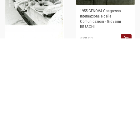
1955 GENOVA Congresso
Internazionale delle
Comunicazioni - Giovanni
BRASCHI
€38,00
1955 ca GENOVA Piazza De
Ferrari - Bambini giocano sulla
fontana *Foto 18x24 cm
€34,00
1993 GENOVA Competizione
podistica *Fotografia VINTAGE
24x18
€16,00