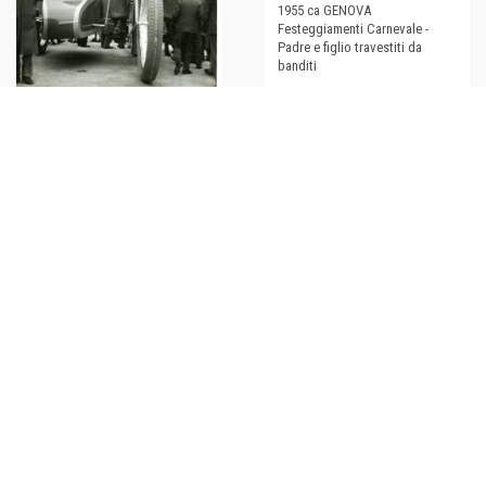
1955 ca GENOVA
Festeggiamenti Carnevale -
Padre e figlio travestiti da
banditi
€37,00
1955 ca GENOVA (?)
Festeggiamenti Carnevale -
Sidecar di cartapesta *Foto
18x24
€48,00
1955 ca SAINT-VINCENT (AO)
Festeggiamenti per il Carnevale