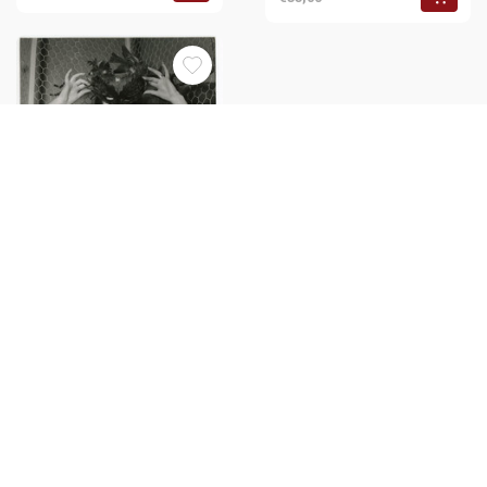
1955 ca FRANCE - HAUTE
COUTURE Modella indossa
maschera piumata - Foto 13x18
cm
€30,00