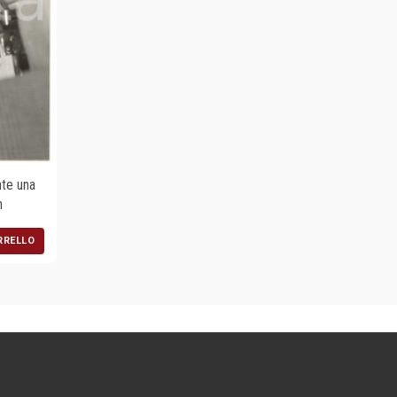
te una
m
RRELLO