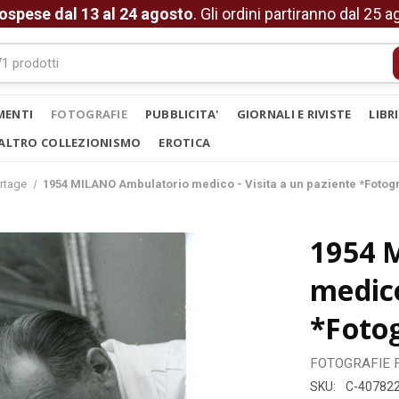
ospese dal 13 al 24 agosto
. Gli ordini partiranno dal 25 
MENTI
FOTOGRAFIE
PUBBLICITA'
GIORNALI E RIVISTE
LIBR
ALTRO COLLEZIONISMO
EROTICA
rtage
1954 MILANO Ambulatorio medico - Visita a un paziente *Fotog
1954 
medico
*Foto
FOTOGRAFIE
SKU:
C-40782