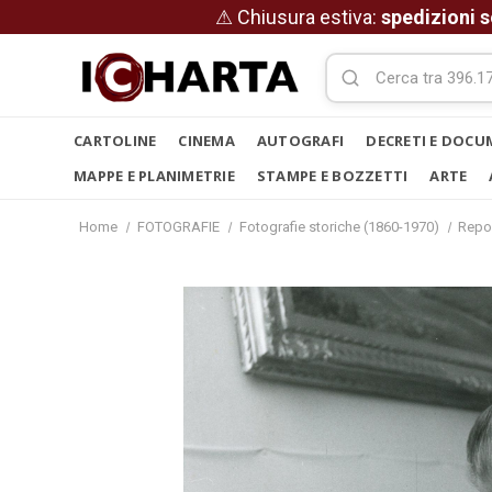
⚠ Chiusura estiva:
spedizioni s
CARTOLINE
CINEMA
AUTOGRAFI
DECRETI E DOCU
MAPPE E PLANIMETRIE
STAMPE E BOZZETTI
ARTE
Home
FOTOGRAFIE
Fotografie storiche (1860-1970)
Repo