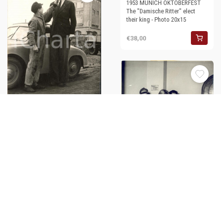
1953 MUNICH OKTOBERFEST
The "Damische Ritter" elect
their king - Photo 20x15
€38,00
1954 MUNICH Willi
KEHLENBACH the tallest
member of the "Club of the
long people"
€36,00
1953 MUNICH Natives of
Germany living abroad cast
their votes - Photo 15x20