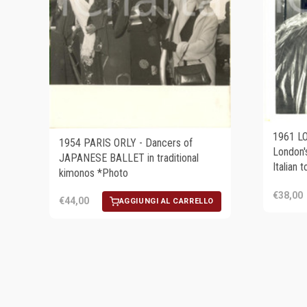
1961 LO
1954 PARIS ORLY - Dancers of
London's
JAPANESE BALLET in traditional
Italian t
kimonos *Photo
€38,00
€44,00
AGGIUNGI AL CARRELLO