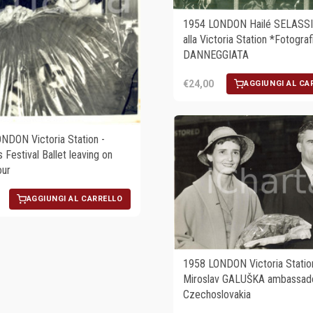
1954 LONDON Hailé SELASSIÈ
alla Victoria Station *Fotograf
DANNEGGIATA
€24,00
AGGIUNGI AL CA
NDON Victoria Station -
 Festival Ballet leaving on
our
AGGIUNGI AL CARRELLO
1958 LONDON Victoria Statio
Miroslav GALUŠKA ambassado
Czechoslovakia