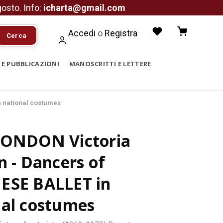
agosto. Info:
icharta@gmail.com
Accedi
o
Registra
Cerca
I E PUBBLICAZIONI
MANOSCRITTI E LETTERE
n national costumes
LONDON Victoria
n - Dancers of
ESE BALLET in
nal costumes