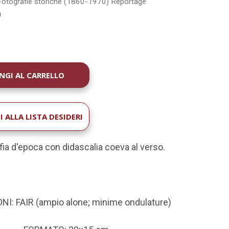
Fotografie storiche (1860-1970)
Reportage
0
À
 ALLA LISTA DESIDERI
fia d'epoca con didascalia coeva al verso
.
I: FAIR (ampio alone; minime ondulature)