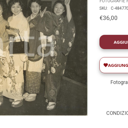
FOTOGRAFIE
SKU:
C-48477
€36,00
DISPONIBILIT
ATTUALE:
AGGIUNGI
Fotogra
CONDIZION