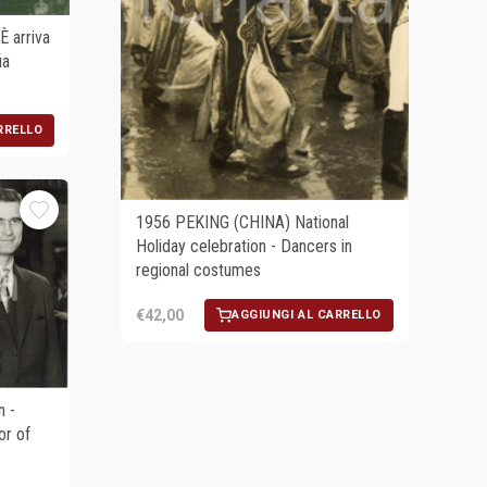
 arriva
ia
RRELLO
1956 PEKING (CHINA) National
Holiday celebration - Dancers in
regional costumes
€42,00
AGGIUNGI AL CARRELLO
n -
r of