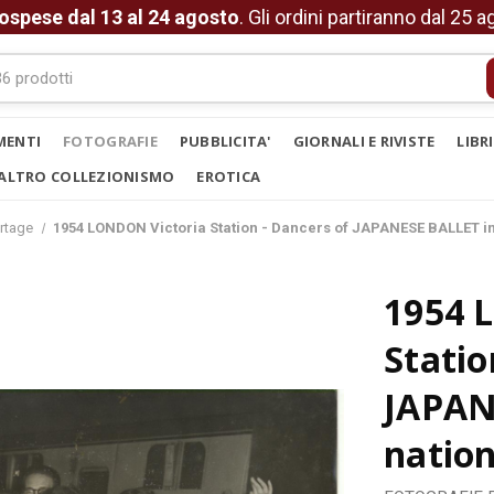
ospese dal 13 al 24 agosto
. Gli ordini partiranno dal 25 
MENTI
FOTOGRAFIE
PUBBLICITA'
GIORNALI E RIVISTE
LIBR
ALTRO COLLEZIONISMO
EROTICA
rtage
1954 LONDON Victoria Station - Dancers of JAPANESE BALLET i
1954 
Statio
JAPAN
natio