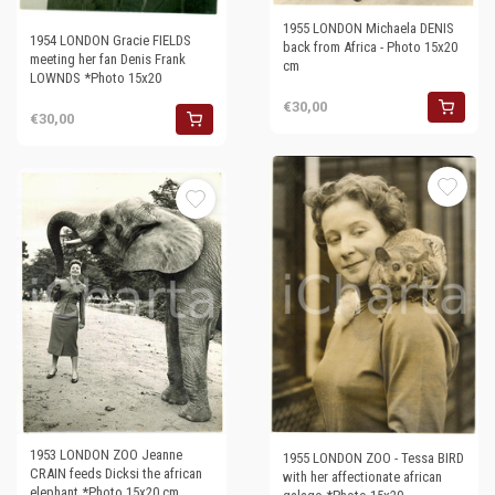
1955 LONDON Michaela DENIS
1954 LONDON Gracie FIELDS
back from Africa - Photo 15x20
meeting her fan Denis Frank
cm
LOWNDS *Photo 15x20
€30,00
€30,00
1953 LONDON ZOO Jeanne
1955 LONDON ZOO - Tessa BIRD
CRAIN feeds Dicksi the african
with her affectionate african
elephant *Photo 15x20 cm