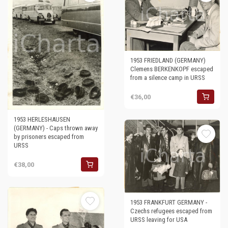
1953 FRIEDLAND (GERMANY)
Clemens BERKENKOPF escaped
from a silence camp in URSS
€36,00
1953 HERLESHAUSEN
(GERMANY) - Caps thrown away
by prisoners escaped from
URSS
€38,00
1953 FRANKFURT GERMANY -
Czechs refugees escaped from
URSS leaving for USA