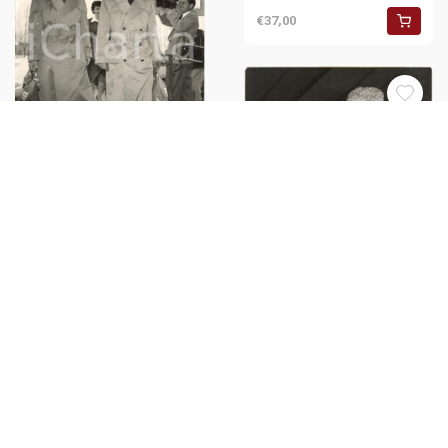
€37,00
1953 REGENSBURG (GERMANY)
- Jiri WERTHEIMER and Zdenek
VOLF escaped from URSS
€36,00
1953 FRIEDLAND (GERMANY) -
Lislett SPALKE and her son
escaped from URSS *Photo
€36,00