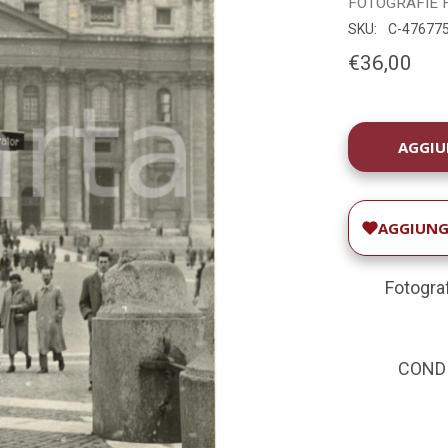
FOTOGRAFIE
SKU:
C-47677
€36,00
DISPONIBILIT
ATTUALE:
AGGIUNGI
Fotograf
CONDIZ