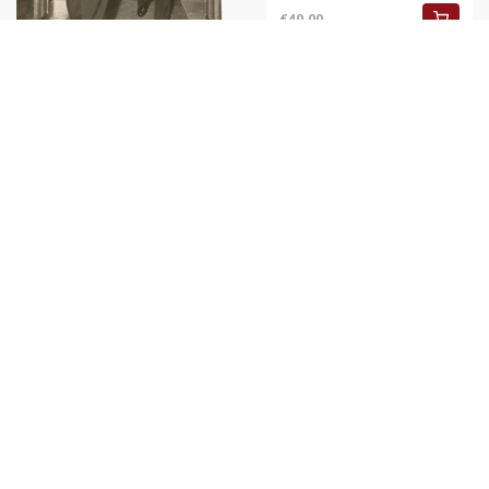
€40,00
1953 PORTOFINO Cristiano
RIDOMI *Inaugurazione nuovo
trasmettitore RAI GE 1
€40,00
1953 PORTOFINO Trasmettitore
RAI GE 1 - Discorso inaugurale
di Cristiano RIDOMI
€35,00