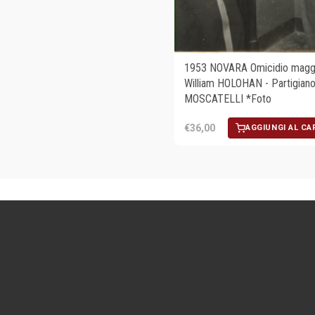
1953 NOVARA Omicidio magg
William HOLOHAN - Partigiano
MOSCATELLI *Foto
€36,00
AGGIUNGI AL CA