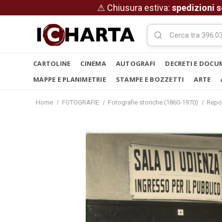
⚠ Chiusura estiva:
spedizioni s
CARTOLINE
CINEMA
AUTOGRAFI
DECRETI E DOCU
MAPPE E PLANIMETRIE
STAMPE E BOZZETTI
ARTE
Home
FOTOGRAFIE
Fotografie storiche (1860-1970)
Repo