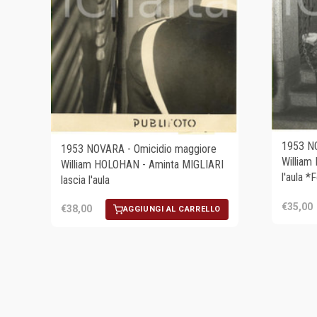
1953 NO
1953 NOVARA - Omicidio maggiore
William
William HOLOHAN - Aminta MIGLIARI
l'aula *
lascia l'aula
€35,00
€38,00
AGGIUNGI AL CARRELLO