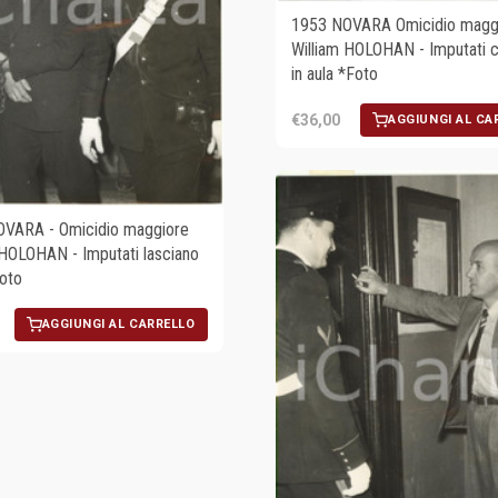
1953 NOVARA Omicidio magg
William HOLOHAN - Imputati c
in aula *Foto
€36,00
AGGIUNGI AL CA
VARA - Omicidio maggiore
 HOLOHAN - Imputati lasciano
Foto
AGGIUNGI AL CARRELLO