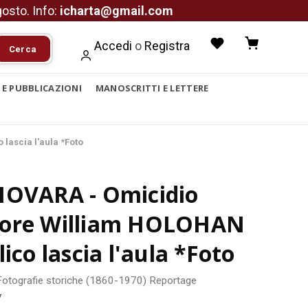
agosto. Info:
icharta@gmail.com
Accedi
o
Registra
Cerca
I E PUBBLICAZIONI
MANOSCRITTI E LETTERE
lascia l'aula *Foto
NOVARA - Omicidio
ore William HOLOHAN
lico lascia l'aula *Foto
Fotografie storiche (1860-1970)
Reportage
7