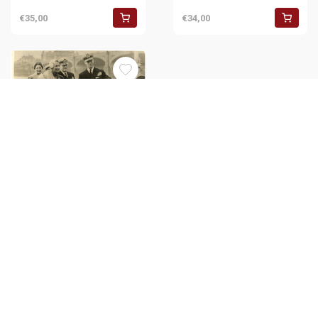
€35,00
€34,00
1953 LONDON WESTMINSTER
PIER Prince Olav of Norway
greated by Duke of Edinburgh
€37,00