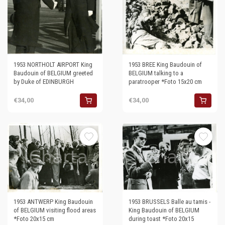
1953 NORTHOLT AIRPORT King
1953 BREE King Baudouin of
Baudouin of BELGIUM greeted
BELGIUM talking to a
by Duke of EDINBURGH
paratrooper *Foto 15x20 cm
€34,00
€34,00
1953 ANTWERP King Baudouin
1953 BRUSSELS Balle au tamis -
of BELGIUM visiting flood areas
King Baudouin of BELGIUM
*Foto 20x15 cm
during toast *Foto 20x15