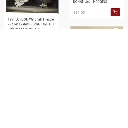
DONATI Jean HODGINS
€34,00
1954 LONDON Windmill Theatre
- Roller skaters - John RAVITCH
with Babs EWINGTON
€35,00
1953 CINEMA Actress Judy
HOLLIDAY posing in party dress
- Foto 15x20
€36,00