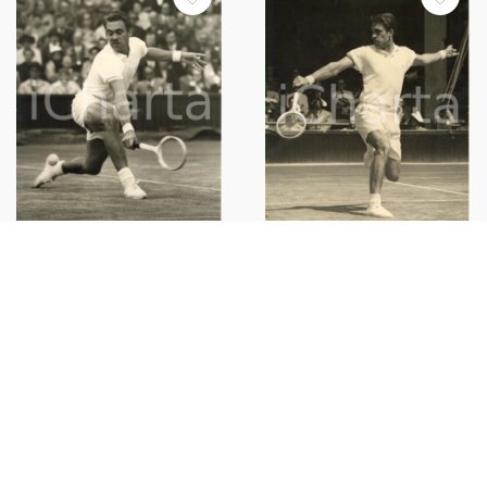
1955 LONDON WIMBLEDON
1953 LONDON WIMBLEDON
Centre Court - Kurt NIELSEN vs
Tennis - Kurt NIELSEN vs Ken
Tony TRABERT *Photo 15x20
ROSEWALL *Photo 15x20 cm
€34,00
€35,00